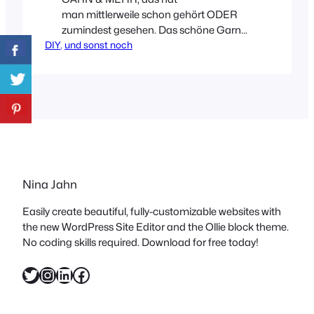
man mittlerweile schon gehört ODER
zumindest gesehen. Das schöne Garn
DIY
, 
von Birgit Hahn, Grafik- und
und sonst noch
Produktdesignerin, ist der Renner im
Netz und unter den Bastel- bzw.
Verpackungsliebhabern. Mich
eingeschlossen! Ich freue mich
deswegen sehr, euch die Produkte und
ein paar DIY Ideen mal genauer zeigen
zu können. Das Bäckergarn – auch
Metzgergarn oder…
Nina Jahn
Easily create beautiful, fully-customizable websites with
the new WordPress Site Editor and the Ollie block theme.
No coding skills required. Download for free today!
Twitter
Instagram
LinkedIn
Facebook