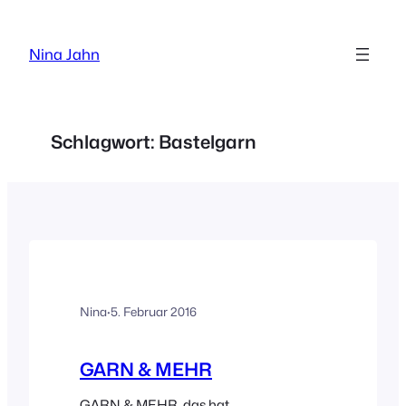
Zum
Inhalt
Nina Jahn
springen
Schlagwort:
Bastelgarn
Nina
·
5. Februar 2016
GARN & MEHR
GARN & MEHR, das hat