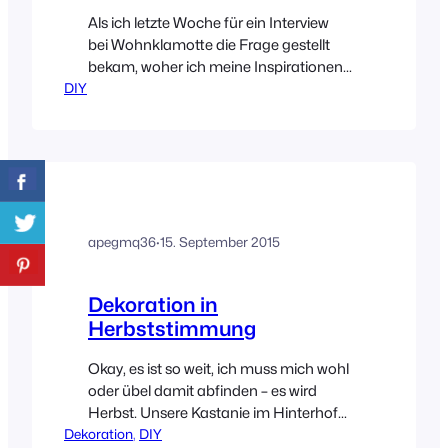
Als ich letzte Woche für ein Interview
bei Wohnklamotte die Frage gestellt
bekam, woher ich meine Inspirationen
DIY
nehme, waren Wohnmagazine ganz
oben mit auf der Liste! Die DIY
Herbstgirlande, die ich unbedingt sofort
umsetzen musste, ist so ein Inspirations-
Beispiel. Gesehen und nicht mehr aus
dem Kopf bekommen, war die Girlande
perfekt als Herbststimmungsmacher in
apegmq36
·
15. September 2015
unserer Küche.
Dekoration in
Herbststimmung
Okay, es ist so weit, ich muss mich wohl
oder übel damit abfinden – es wird
Herbst. Unsere Kastanie im Hinterhof
Dekoration
lässt schon seit Wochen die Blätter
, 
DIY