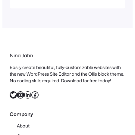
fallen, was für mich bisher nicht
ausreichend genug Hinweis darauf war.
Wenn sie jetzt mal richtig nett gewesen
wäre, hätte sie wenigstens pünktlich zu
meinem (ersten) Herbstbeitrag ja ihre
saftig…
Nina Jahn
Easily create beautiful, fully-customizable websites with
the new WordPress Site Editor and the Ollie block theme.
No coding skills required. Download for free today!
Twitter
Instagram
LinkedIn
Facebook
Company
About