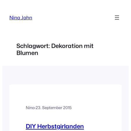
Zum
Inhalt
Nina Jahn
springen
Schlagwort:
Dekoration mit
Blumen
Nina
·
23. September 2015
DIY Herbstgirlanden