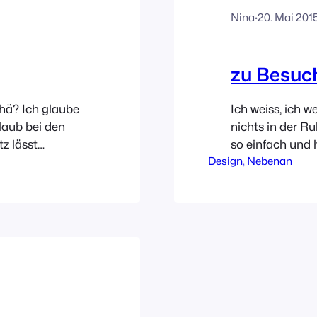
Nina
·
20. Mai 201
zu Besuch
hä? Ich glaube
Ich weiss, ich w
laub bei den
nichts in der R
z lässt
so einfach und
Design
, 
Nebenan
vorn! Ich habe
Licht muss pass
e mir in ihrer
Wohnung sollten
at und jetzt
nicht gerade i
bereits geschos