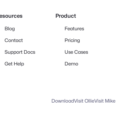
esources
Product
Blog
Features
Contact
Pricing
Support Docs
Use Cases
Get Help
Demo
Download
Visit Ollie
Visit Mike