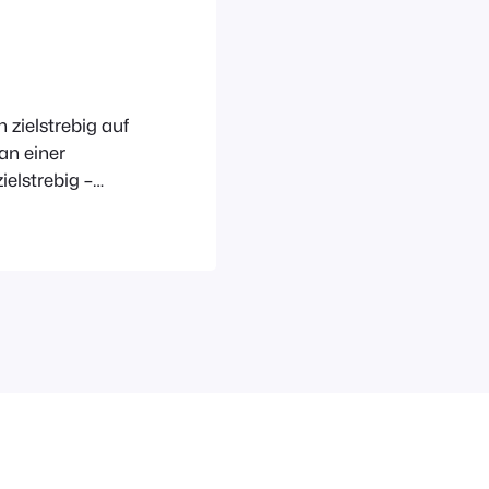
 zielstrebig auf
an einer
elstrebig –
 ganz dreist
 und
eschickte
n ich nicht mit