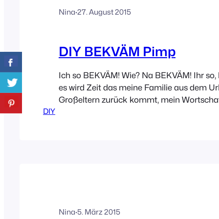
Nina
·
27. August 2015
DIY BEKVÄM Pimp
Ich so BEKVÄM! Wie? Na BEKVÄM! Ihr so, 
es wird Zeit das meine Familie aus dem Ur
Großeltern zurück kommt, mein Wortschat
DIY
langsam zu wünschen übrig. Nochmal von 
eine Trittleiter von Ikea namens BEKVÄM, di
Buche Optik eigentlich noch nie gefallen h
habe…
Nina
·
5. März 2015