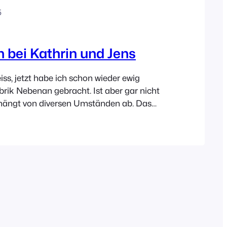
5
 bei Kathrin und Jens
eiss, jetzt habe ich schon wieder ewig
ubrik Nebenan gebracht. Ist aber gar nicht
 hängt von diversen Umständen ab. Das
en, die Bewohner der vorzustellenden
 zu Hause sein, die Wohnung darf sich
m Umbau befinden, der Rechner mit den
senen Bilder…