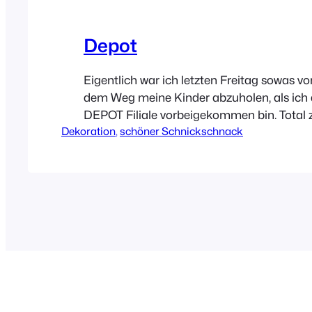
Depot
Eigentlich war ich letzten Freitag sowas von
dem Weg meine Kinder abzuholen, als ich 
DEPOT Filiale vorbeigekommen bin. Total zi
Dekoration
, 
schöner Schnickschnack
ehrlich! Was soll ich sagen, dann wurde ich
angelächelt von richtig schönen Papeterie
Schnickschnack Artikeln. Das nenne ich g
Schaufenster Dekoration! UND natürlich bi
leeren Händen nach…