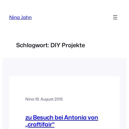
Zum
Inhalt
Nina Jahn
springen
Schlagwort:
DIY Projekte
Nina
·
19. August 2015
zu Besuch bei Antonia von
„craftifair“