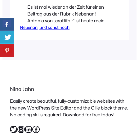
Es ist mal wieder an der Zeit für einen
Beitrag aus der Rubrik Nebenan!
Antonia von „craftifair“ ist heute mein
Nebenan
Gast und ich freue mich unheimlich,
, 
und sonst noch
dass wir bei ihr in Köln vorbeischauen
dürfen. Entdeckt habe ich sie in der
Zeitschrift COUCH und bin danach
sofort auf ihrem Blog hängen geblieben.
Ihre Wohnung ist sehr individuell und
eine tolle Mischung aus Vintage…
Nina Jahn
Easily create beautiful, fully-customizable websites with
the new WordPress Site Editor and the Ollie block theme.
No coding skills required. Download for free today!
Twitter
Instagram
LinkedIn
Facebook