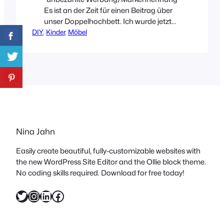
Es ist an der Zeit für einen Beitrag über
unser Doppelhochbett. Ich wurde jetzt
DIY
, 
so oft danach gefragt, ob und wie wir
Kinder
, 
Möbel
das Bett im Kinderzimmer selbst gebaut
haben, dass ich’s heute einfach mal
genauer zeige. Es scheint nämlich echt
Bedarf an Doppelhochbetten zu geben!!
Die Idee hinter unserem Bett
war effektive Platznutzung.
Außerdem sollten auf…
Nina Jahn
Easily create beautiful, fully-customizable websites with
the new WordPress Site Editor and the Ollie block theme.
No coding skills required. Download for free today!
Twitter
Instagram
LinkedIn
Facebook