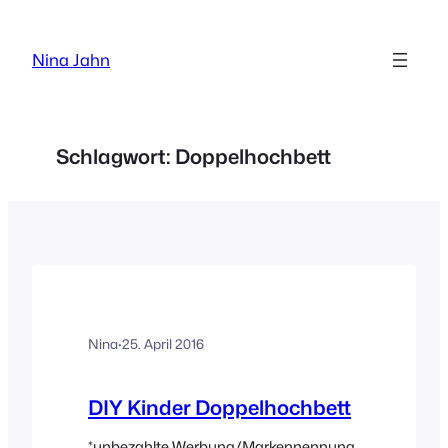
Zum
Inhalt
Nina Jahn
springen
Schlagwort:
Doppelhochbett
Nina
·
25. April 2016
DIY Kinder Doppelhochbett
*unbezahlte Werbung/Markennennung