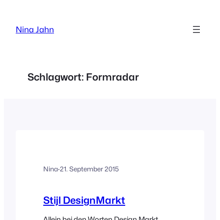
Zum
Inhalt
Nina Jahn
springen
Schlagwort:
Formradar
Nina
·
21. September 2015
Stijl DesignMarkt
Allein bei den Worten Design Markt