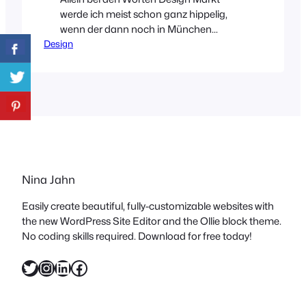
werde ich meist schon ganz hippelig,
wenn der dann noch in München
Design
stattfindet, ist es endgültig mit der
Kontenance vorbei. Wann? Am 10.-11.
Oktober!… Wo? Auf der Praterinsel in
München… Wer? Na, der Stijl
DesignMarkt! Dank Julia von den
Monopolisten, kann ich euch
heute schon mal ein paar Einblicke in die
Aussteller…
Nina Jahn
Easily create beautiful, fully-customizable websites with
the new WordPress Site Editor and the Ollie block theme.
No coding skills required. Download for free today!
Twitter
Instagram
LinkedIn
Facebook