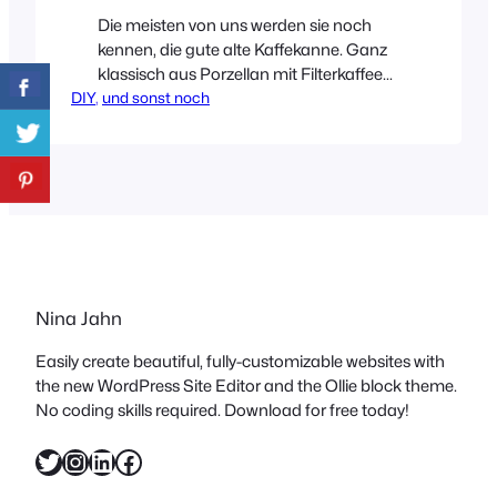
Die meisten von uns werden sie noch
kennen, die gute alte Kaffekanne. Ganz
klassisch aus Porzellan mit Filterkaffee
DIY
, 
gefüllt. Bevor der Trend zum
und sonst noch
Cappuccino und Latte Macciato ging,
trank man meist Literweise – also
zumindest ich – den in einer
stinknormalen Maschine aufgebrühten
Kaffee. Der wurde dann auch gerne mal
stundenlang warm gehalten. Brrrr.
Trotz…
Nina Jahn
Easily create beautiful, fully-customizable websites with
the new WordPress Site Editor and the Ollie block theme.
No coding skills required. Download for free today!
Twitter
Instagram
LinkedIn
Facebook