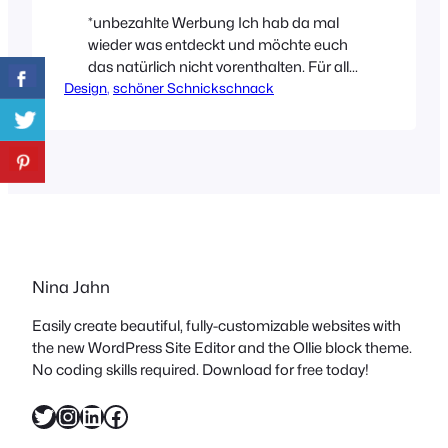
*unbezahlte Werbung Ich hab da mal
wieder was entdeckt und möchte euch
das natürlich nicht vorenthalten. Für alle
Design
Kaffeeliebhaber wird es an dieser Stelle
, 
schöner Schnickschnack
gleich doppelt schwer werden, wenn sie
weiterlesen. Letzte Woche habe ich
nämlich Annemieke Boots und ihre
tollen Keramikarbeiten auf
Instagram gefunden und ähm ja, hab
bis auf den Hocker gleich alles auf
diesem…
Nina Jahn
Easily create beautiful, fully-customizable websites with
the new WordPress Site Editor and the Ollie block theme.
No coding skills required. Download for free today!
Twitter
Instagram
LinkedIn
Facebook