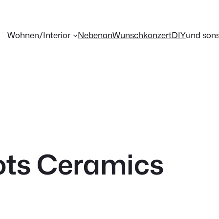
Wohnen/Interior
Nebenan
Wunschkonzert
DIY
und sons
ts Ceramics