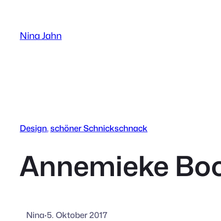
Zum
Inhalt
Nina Jahn
springen
Design
, 
schöner Schnickschnack
Annemieke Boo
Nina
·
5. Oktober 2017