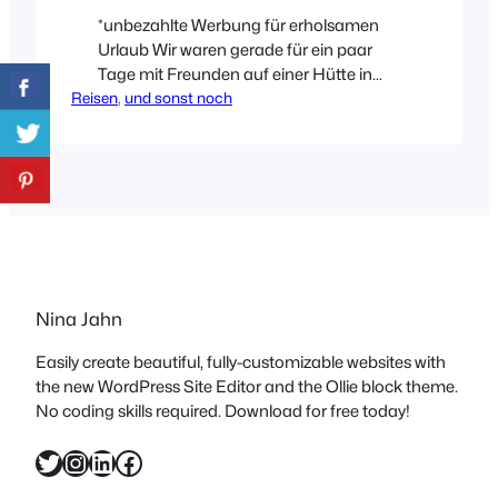
*unbezahlte Werbung für erholsamen
Urlaub Wir waren gerade für ein paar
Tage mit Freunden auf einer Hütte in
Reisen
Vorarlberg. Genauer gesagt in den
, 
und sonst noch
Bergen oberhalb der
Gemeinde Schwarzenberg. Die
Hütte war schlicht, aufs wesentliche
reduziert, zu meinem Glück aber mit
fließendem Wasser (im
Badezimmer). Es muss ja nicht luxuriös
sein – auf meine tägliche Dusche
möchte ich trotzdem nicht verzichten.
Nina Jahn
Mag nicht jeder…
Easily create beautiful, fully-customizable websites with
the new WordPress Site Editor and the Ollie block theme.
No coding skills required. Download for free today!
Twitter
Instagram
LinkedIn
Facebook