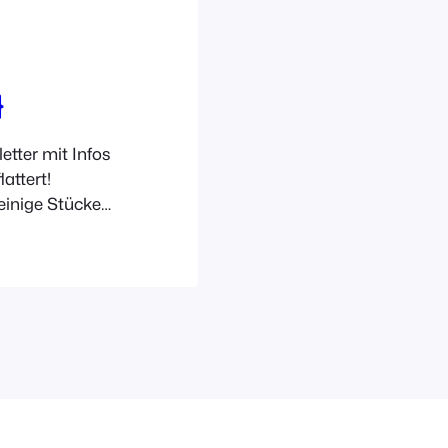
}
tter mit Infos
attert!
einige Stücke
end aussehen.
zt mich durch
k in längst
nem
en.…