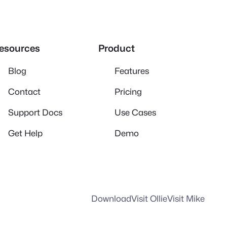
esources
Product
Blog
Features
Contact
Pricing
Support Docs
Use Cases
Get Help
Demo
Download
Visit Ollie
Visit Mike