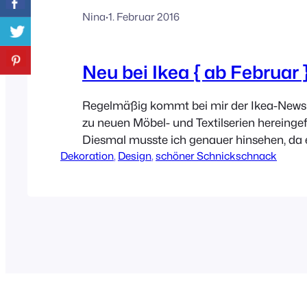
Nina
·
1. Februar 2016
Neu bei Ikea { ab Februar 
Regelmäßig kommt bei mir der Ikea-Newsle
zu neuen Möbel- und Textilserien hereingefl
Diesmal musste ich genauer hinsehen, da 
Dekoration
, 
Design
, 
schöner Schnickschnack
der neuen Serien schon sehr vielversprech
Die VARDAGEN Serie zum Beispiel, verset
ihren leicht nostalgisch angehauchten Loo
vergangene Zeiten bzw. lässt mich von ei
wundervollen Urlaub in der Toskana träum