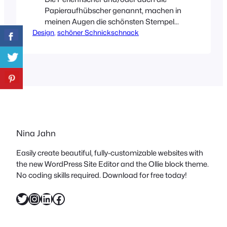
Papieraufhübscher genannt, machen in
meinen Augen die schönsten Stempel
Design
aller Zeiten! Die liebevoll gestalteten
, 
schöner Schnickschnack
Stempel muss man einfach haben.
Einen oder Zwei oder doch gleich Drei?
Die Diplom-Grafikerin Katja Kücherer
legt viel Herzblut in ihre Arbeiten und das
sieht man diesen ohne Zweifel an!
Nina Jahn
Easily create beautiful, fully-customizable websites with
the new WordPress Site Editor and the Ollie block theme.
No coding skills required. Download for free today!
Twitter
Instagram
LinkedIn
Facebook