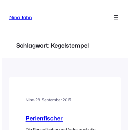
Zum
Inhalt
Nina Jahn
springen
Schlagwort:
Kegelstempel
Nina
·
28. September 2015
Perlenfischer
Die Perlenfischer und/oder auch die