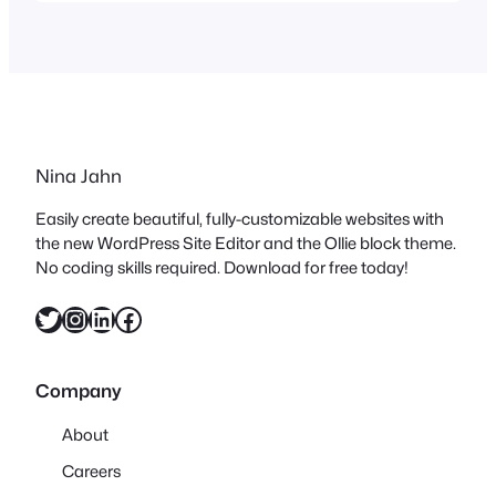
Design Festival wurden weit übertroffen.
Werbung Aber was sind die
3daysofdesign überhaupt? Verteilt über
verschiedene Designdistrikte,
präsentieren sich drei…
Nina Jahn
Easily create beautiful, fully-customizable websites with
the new WordPress Site Editor and the Ollie block theme.
No coding skills required. Download for free today!
Twitter
Instagram
LinkedIn
Facebook
Company
About
Careers