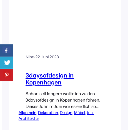
Nina
·
22. Juni 2023
3daysofdesign in
Kopenhagen
Schon seit langem wollte ich zu den
3daysofdesign in Kopenhagen fahren.
Dieses Jahr im Juni war es endlich so
Allgemein
weit! Ich konnte ins Zentrum des
, 
Dekoration
, 
Design
, 
Möbel
, 
tolle
Architektur
skandinavischen Designs reisen.Was soll
ich sagen, meine Erwartungen an das