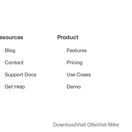
esources
Product
Blog
Features
Contact
Pricing
Support Docs
Use Cases
Get Help
Demo
Download
Visit Ollie
Visit Mike