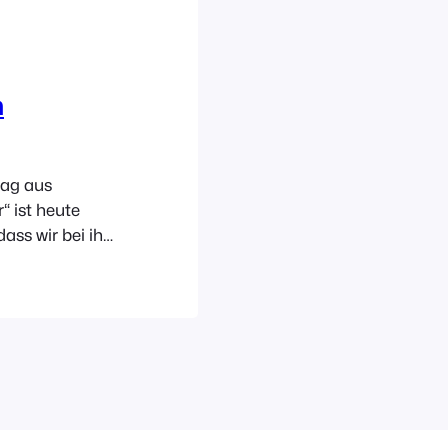
n
rag aus
“ ist heute
ass wir bei ihr
e ich sie in der
auf ihrem Blog
dividuell und