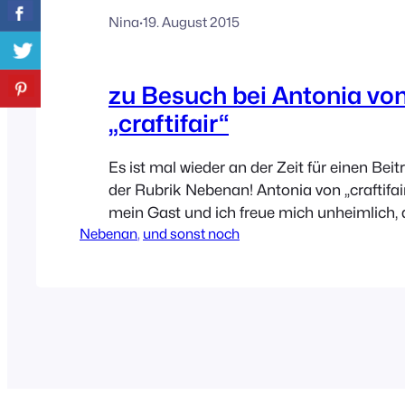
Nina
·
19. August 2015
zu Besuch bei Antonia vo
„craftifair“
Es ist mal wieder an der Zeit für einen Beit
der Rubrik Nebenan! Antonia von „craftifair
mein Gast und ich freue mich unheimlich, d
Nebenan
, 
und sonst noch
in Köln vorbeischauen dürfen. Entdeckt hab
Zeitschrift COUCH und bin danach sofort 
hängen geblieben. Ihre Wohnung ist sehr in
eine tolle Mischung aus Vintage…