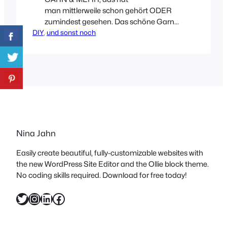
man mittlerweile schon gehört ODER
zumindest gesehen. Das schöne Garn
DIY
, 
von Birgit Hahn, Grafik- und
und sonst noch
Produktdesignerin, ist der Renner im
Netz und unter den Bastel- bzw.
Verpackungsliebhabern. Mich
eingeschlossen! Ich freue mich
deswegen sehr, euch die Produkte und
ein paar DIY Ideen mal genauer zeigen
zu können. Das Bäckergarn – auch
Metzgergarn oder…
Nina Jahn
Easily create beautiful, fully-customizable websites with
the new WordPress Site Editor and the Ollie block theme.
No coding skills required. Download for free today!
Twitter
Instagram
LinkedIn
Facebook