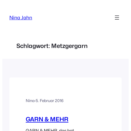
Zum
Inhalt
Nina Jahn
springen
Schlagwort:
Metzgergarn
Nina
·
5. Februar 2016
GARN & MEHR
GARN & MEHR, das hat