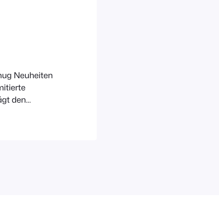
enug Neuheiten
itierte
ägt den
 anderes als
mit der
nd umfasst
es aus Bast