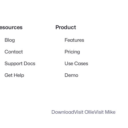
esources
Product
Blog
Features
Contact
Pricing
Support Docs
Use Cases
Get Help
Demo
Download
Visit Ollie
Visit Mike