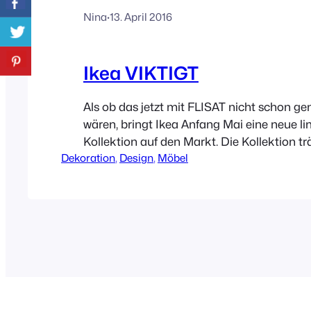
Nina
·
13. April 2016
Ikea VIKTIGT
Als ob das jetzt mit FLISAT nicht schon g
wären, bringt Ikea Anfang Mai eine neue lim
Kollektion auf den Markt. Die Kollektion tr
Dekoration
, 
Design
, 
Möbel
Namen VIKTIGT und heißt übersetzt nichts
„wichtig“. VIKTIGT ist in Zusammenarbeit 
Designerin Ingegerd Råman entstanden u
Gläser, Schalen und Krüge, Wohnaccessoir
und Rattan, aber…