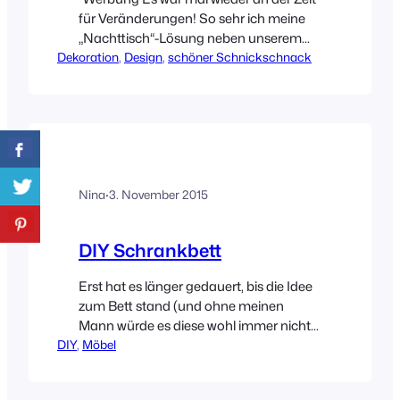
für Veränderungen! So sehr ich meine
„Nachttisch“-Lösung neben unserem
Dekoration
Schrankbett auch mochte, es musste
, 
Design
, 
schöner Schnickschnack
was Neues her. Mein ständiger Drang
nach Veränderung lässt sich auf die
Dauer echt nur schwer unterdrücken.
Ruhiger sollte es werden und mehr
Ablagefläche bieten. Viele Möglichkeiten
die Kästen aufzuhängen, gibt es schon…
Nina
·
3. November 2015
DIY Schrankbett
Erst hat es länger gedauert, bis die Idee
zum Bett stand (und ohne meinen
Mann würde es diese wohl immer nicht
DIY
, 
geben), dann das Ganze umzusetzen
Möbel
und ein paar weitere Wochen vergingen,
bis ich endlich die Bilder davon gemacht