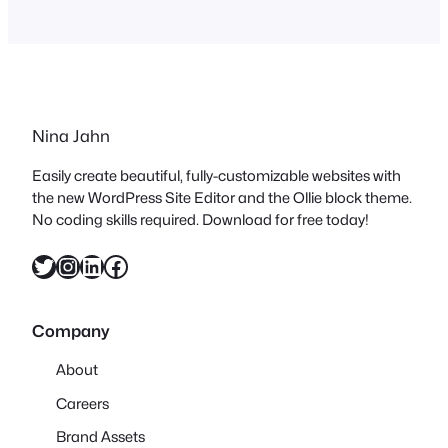
habe. Aber jetzt ist es vollbracht! Endlich
ist unser, ich nenne es jetzt mal
‚Schrankbett‘ fertig! Gut es gleicht eher
einem Hochbett…
Nina Jahn
Easily create beautiful, fully-customizable websites with
the new WordPress Site Editor and the Ollie block theme.
No coding skills required. Download for free today!
Twitter
Instagram
LinkedIn
Facebook
Company
About
Careers
Brand Assets