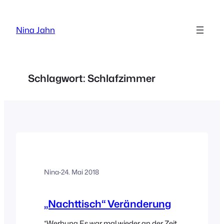
Zum
Inhalt
Nina Jahn
springen
Schlagwort:
Schlafzimmer
Nina
·
24. Mai 2018
„Nachttisch“ Veränderung
*Werbung Es war mal wieder an der Zeit