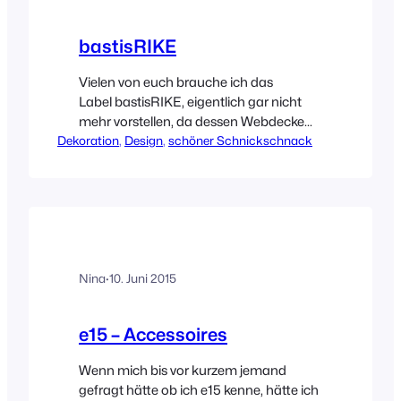
bastisRIKE
Vielen von euch brauche ich das
Label bastisRIKE, eigentlich gar nicht
mehr vorstellen, da dessen Webdecke
Dekoration
THE GRID gerade das IT-Teilchen im
, 
Design
, 
schöner Schnickschnack
Interiorbereich ist. Dennoch möchte ich
es kurz tun! bastisRIKE, dahinter steckt
Henrike Schoen. Rike ist
Mediengestalterin und hat auch noch
ein Diplom der bildenden Kunst.
Vielleicht entstehen deshalb
Nina
·
10. Juni 2015
die Entwürfe noch in Handarbeit –
mit Hilfe von Tusche,…
e15 – Accessoires
Wenn mich bis vor kurzem jemand
gefragt hätte ob ich e15 kenne, hätte ich