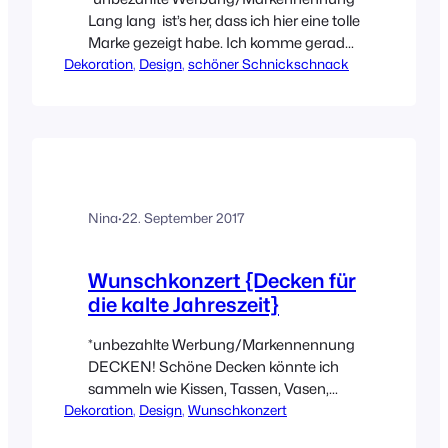
Lang lang ist’s her, dass ich hier eine tolle
Marke gezeigt habe. Ich komme gerade
Dekoration
(haha, seit Monaten) einfach nicht so
, 
Design
, 
schöner Schnickschnack
richtig zum Bloggen. Aber hey, solche
Phasen muss man annehmen und sich
nicht zu viel Gedanken deswegen
machen. Der Sommer war einfach zu
schön, um ihn andauernd vor dem
Rechner zu verbringen.…
Nina
·
22. September 2017
Wunschkonzert {Decken für
die kalte Jahreszeit}
*unbezahlte Werbung/Markennennung
DECKEN! Schöne Decken könnte ich
sammeln wie Kissen, Tassen, Vasen,
Dekoration
Geschenkpapier…ähm ja und noch
, 
Design
, 
Wunschkonzert
vieles mehr. Was ich damit sagen will, es