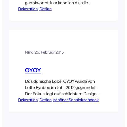
geantwortet, klar kenn ich die, die
Dekoration
machen mega schöne Möbel! Tja, weit
, 
Design
gefehlt, die machen nicht nur schöne
Möbel, sondern mittlerweile auch
Leuchten, Kleinmöbel und Accessoires.
Die e15-Accessoires-Kollektion war es,
die mich eines Besseren belehrt hat und
deswegen muss ich sie…
Nina
·
25. Februar 2015
OYOY
Das dänische Label OYOY wurde von
Lotte Fynboe im Jahr 2012 gegründet.
Der Fokus liegt auf schlichtem Design,
Dekoration
Funktion, Farben und edlen Materialien.
, 
Design
, 
schöner Schnickschnack
Das Motto lautet: „Weniger ist mehr“.
Viele der Produkte sind Redesigns von
Lotte’s Kindheitserinnerungen. Das
dürfte eine schöne Kindheit gewesen