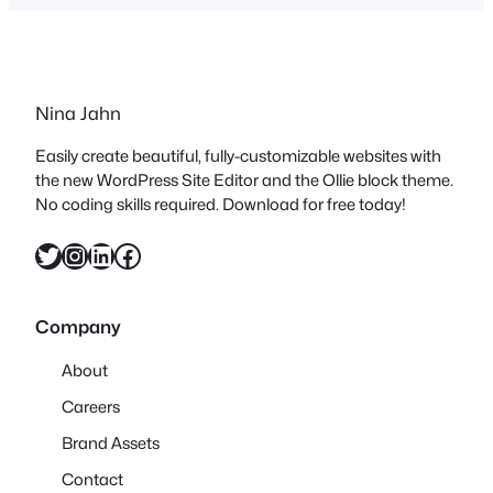
sein!! Die gesamte Kollektion ist inspiriert
von klassischem skandinavischen
Design mit einem Tatsch japanischen…
Nina Jahn
Easily create beautiful, fully-customizable websites with
the new WordPress Site Editor and the Ollie block theme.
No coding skills required. Download for free today!
Twitter
Instagram
LinkedIn
Facebook
Company
About
Careers
Brand Assets
Contact