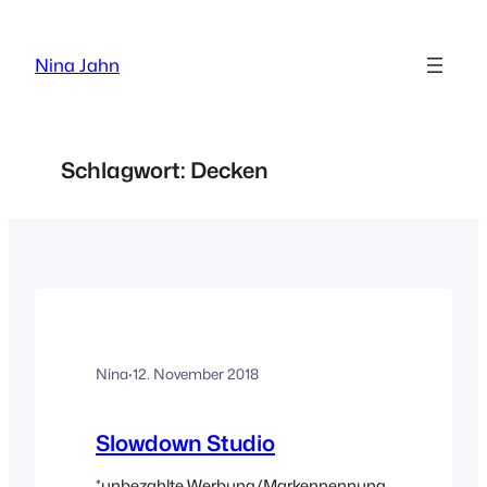
Zum
Inhalt
Nina Jahn
springen
Schlagwort:
Decken
Nina
·
12. November 2018
Slowdown Studio
*unbezahlte Werbung/Markennennung