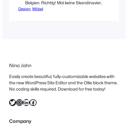
Belgien. Richtig! Mal keine Skandinavier.
Design
Auch hier dürfen wieder diverse
, 
Möbel
Jungdesigner zeigen, was sie können.
Unter anderem die twodesigners, deren
Arbeiten sehr funktional gedacht und
oft modular entworfen sind. Im
absoluten Trend liegen sie mit ihrem
stapelbarem Container aus Stahl und
Kork. Kork aus alten Weinkorken
hergestellt.…
Nina Jahn
Easily create beautiful, fully-customizable websites with
the new WordPress Site Editor and the Ollie block theme.
No coding skills required. Download for free today!
Twitter
Instagram
LinkedIn
Facebook
Company