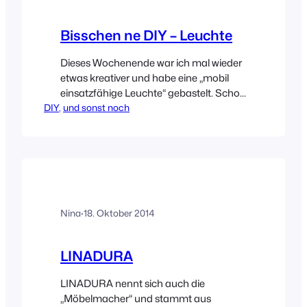
Bisschen ne DIY – Leuchte
Dieses Wochenende war ich mal wieder
etwas kreativer und habe eine „mobil
einsatzfähige Leuchte“ gebastelt. Schon
DIY
, 
seit längerem gefallen mir (meist
und sonst noch
selbstkreierte) Leuchten aus farbigen
Textilkabeln und unterschiedlich großen
Holzkugeln. Das Ganze ist auch echt
kein Wunderwerk und nimmt nur knapp
eine halbe Stunde Zeit in Anspruch.
Farbige Textilkabel (2-adrig) mit oder
Nina
·
18. Oktober 2014
ohne Fassung (in diesem…
LINADURA
LINADURA nennt sich auch die
„Möbelmacher“ und stammt aus