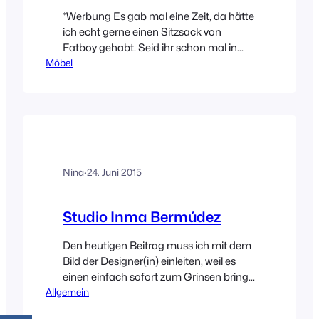
*Werbung Es gab mal eine Zeit, da hätte
ich echt gerne einen Sitzsack von
Fatboy gehabt. Seid ihr schon mal in
Möbel
einem gesessen? Ich fand die
unheimlich bequem und das Tollste, sie
passen sich einfach der Körperform an.
Mittlerweile stellt die Marke
Fatboy jedoch noch viele andere
Produkte her die sich sehen lassen
können. Und bevor ich euch…
Nina
·
24. Juni 2015
Studio Inma Bermúdez
Den heutigen Beitrag muss ich mit dem
Bild der Designer(in) einleiten, weil es
einen einfach sofort zum Grinsen bringt.
Allgemein
Die gute Laune von Inma Bermúdez
springt einem förmlich vom Bildschirm