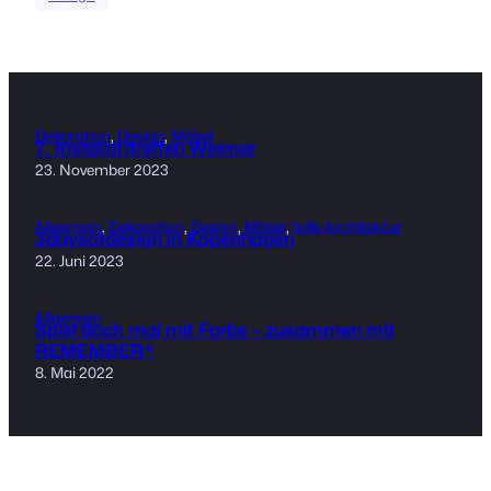
Dekoration
, 
Design
, 
Möbel
7. Insta(dt)treffen Weimar
23. November 2023
Allgemein
, 
Dekoration
, 
Design
, 
Möbel
, 
tolle Architektur
3daysofdesign in Kopenhagen
22. Juni 2023
Allgemein
Spiel doch mal mit Farbe – zusammen mit
REMEMBER®
8. Mai 2022