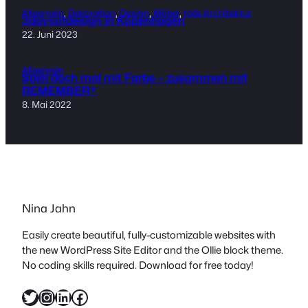
Allgemein
, 
Dekoration
, 
Design
, 
Möbel
, 
tolle Architektur
3daysofdesign in Kopenhagen
22. Juni 2023
Allgemein
Spiel doch mal mit Farbe – zusammen mit
REMEMBER®
8. Mai 2022
Nina Jahn
Easily create beautiful, fully-customizable websites with
the new WordPress Site Editor and the Ollie block theme.
No coding skills required. Download for free today!
Twitter
Instagram
LinkedIn
Facebook