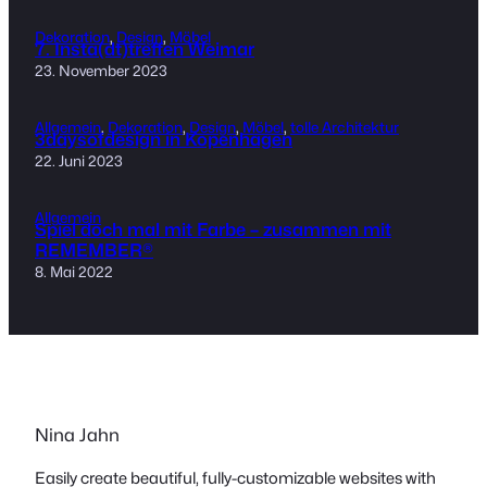
Dekoration
, 
Design
, 
Möbel
7. Insta(dt)treffen Weimar
23. November 2023
Allgemein
, 
Dekoration
, 
Design
, 
Möbel
, 
tolle Architektur
3daysofdesign in Kopenhagen
22. Juni 2023
Allgemein
Spiel doch mal mit Farbe – zusammen mit
REMEMBER®
8. Mai 2022
Nina Jahn
Easily create beautiful, fully-customizable websites with