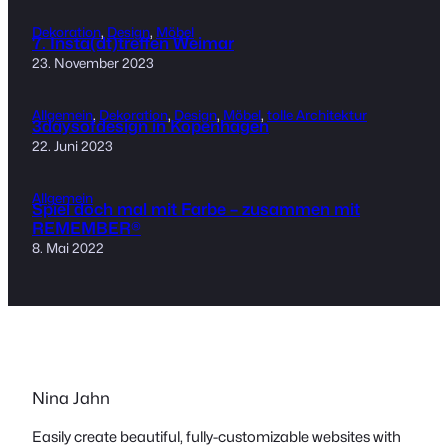
Dekoration
, 
Design
, 
Möbel
7. Insta(dt)treffen Weimar
23. November 2023
Allgemein
, 
Dekoration
, 
Design
, 
Möbel
, 
tolle Architektur
3daysofdesign in Kopenhagen
22. Juni 2023
Allgemein
Spiel doch mal mit Farbe – zusammen mit
REMEMBER®
8. Mai 2022
Nina Jahn
Easily create beautiful, fully-customizable websites with