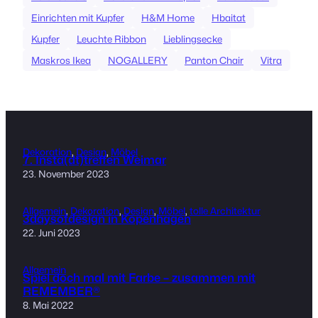
Einrichten mit Kupfer
H&M Home
Hbaitat
Kupfer
Leuchte Ribbon
Lieblingsecke
Maskros Ikea
NOGALLERY
Panton Chair
Vitra
Dekoration
, 
Design
, 
Möbel
7. Insta(dt)treffen Weimar
23. November 2023
Allgemein
, 
Dekoration
, 
Design
, 
Möbel
, 
tolle Architektur
3daysofdesign in Kopenhagen
22. Juni 2023
Allgemein
Spiel doch mal mit Farbe – zusammen mit
REMEMBER®
8. Mai 2022