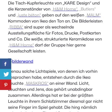
Die Tisch-Kupferleuchte von „KARE Design“ und
die Kerzenständer von
„H&M Home“
,
„Butlers“
und
„juste béton“
geben auf den weißen
„MALM“
Kommoden von Ikea den Ton an. Die Bilderleisten
„RIBBA“
sind super als wechselnde
Ausstellungsfläche für Fotos, Drucke, Postkarten
und Co. Die weiße, strukturierte Keramikdose von
„H&M Home“
darf der Gruppe hier gerne
Gesellschaft leisten.
Genau solche Lichtspiele, von denen ich vorhin
gesprochen habe, entstehen durch die Ikea
Leuchte
„MASKROS“
an einer Wand. Licht,
Leuchten und Jens, das gehört unabdingbar
zusammen. Allerdings hat er bei der größten
Leuchte in ihrem Schlafzimmer diesmal gar nicht
seine Finger im Spiel gehabt. Die hing nämlich