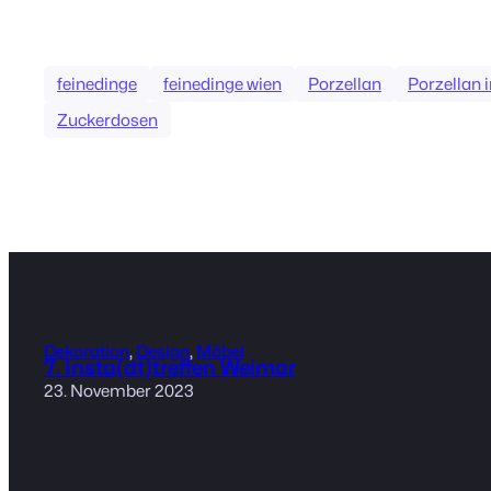
feinedinge
feinedinge wien
Porzellan
Porzellan i
Zuckerdosen
Dekoration
, 
Design
, 
Möbel
7. Insta(dt)treffen Weimar
23. November 2023