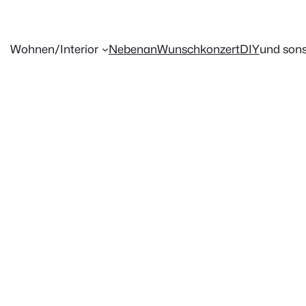
Wohnen/Interior
Nebenan
Wunschkonzert
DIY
und sons