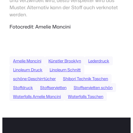
und verzwirbelt wird, desto verspielter wird das
Muster. Alternativ kann der Stoff auch verknotet
werden.
Fotocredit: Amelie Mancini
Amelie Mancini
Künstler Brooklyn
Lederdruck
Linoleum Druck
Linoleum Schnitt
schöne Geschirrtücher
Shibori Technik Taschen
Stoffdruck
Stoffservietten
Stoffservietten schön
Waterfalls Amelie Mancini
Waterfalls Taschen