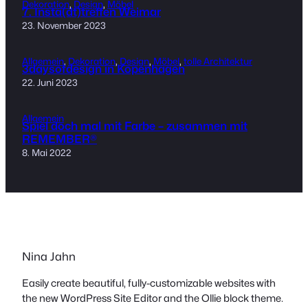
Dekoration
, 
Design
, 
Möbel
7. Insta(dt)treffen Weimar
23. November 2023
Allgemein
, 
Dekoration
, 
Design
, 
Möbel
, 
tolle Architektur
3daysofdesign in Kopenhagen
22. Juni 2023
Allgemein
Spiel doch mal mit Farbe – zusammen mit
REMEMBER®
8. Mai 2022
Nina Jahn
Easily create beautiful, fully-customizable websites with
the new WordPress Site Editor and the Ollie block theme.