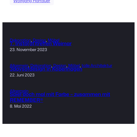
Wolfgang Hartauer
Dekoration
, 
Design
, 
Möbel
7. Insta(dt)treffen Weimar
23. November 2023
Allgemein
, 
Dekoration
, 
Design
, 
Möbel
, 
tolle Architektur
3daysofdesign in Kopenhagen
22. Juni 2023
Allgemein
Spiel doch mal mit Farbe – zusammen mit
REMEMBER®
8. Mai 2022