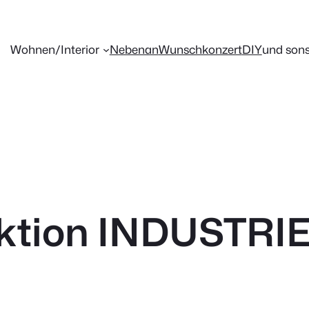
Wohnen/Interior
Nebenan
Wunschkonzert
DIY
und sons
lektion INDUSTRI