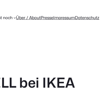
t noch
Über / About
Presse
Impressum
Datenschutz
ELL bei IKEA