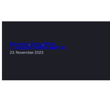
Dekoration
, 
Design
, 
Möbel
7. Insta(dt)treffen Weimar
23. November 2023