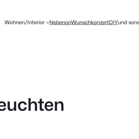
Wohnen/Interior
Nebenan
Wunschkonzert
DIY
und sons
euchten