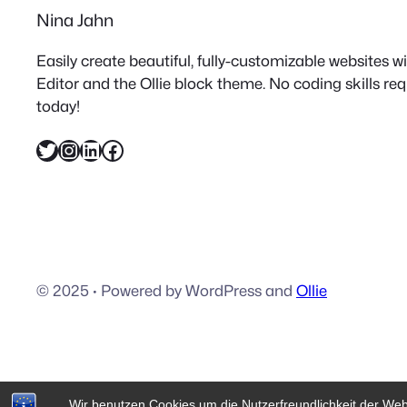
Nina Jahn
Easily create beautiful, fully-customizable websites 
Editor and the Ollie block theme. No coding skills re
today!
Twitter
Instagram
LinkedIn
Facebook
© 2025
·
Powered by WordPress and
Ollie
Wir benutzen Cookies um die Nutzerfreundlichkeit der We