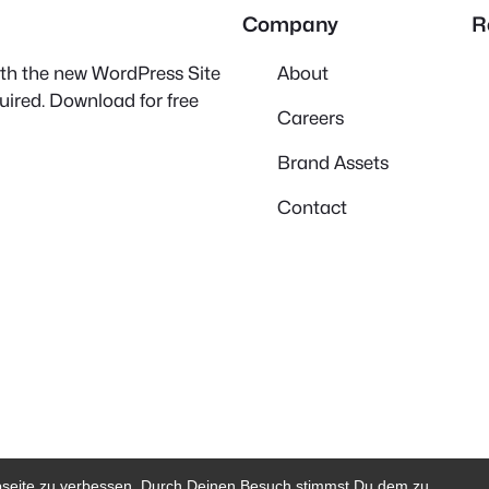
Company
R
with the new WordPress Site
About
quired. Download for free
Careers
Brand Assets
Contact
bseite zu verbessen. Durch Deinen Besuch stimmst Du dem zu.