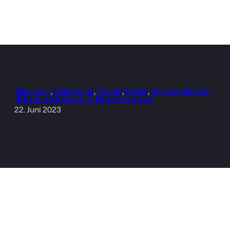
Allgemein
, 
Dekoration
, 
Design
, 
Möbel
, 
tolle Architektur
3daysofdesign in Kopenhagen
22. Juni 2023