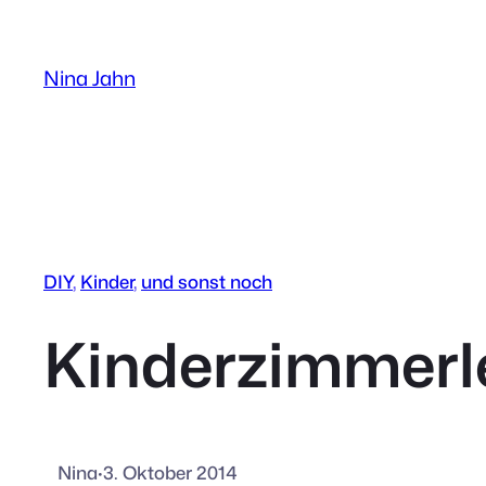
Zum
Inhalt
Nina Jahn
springen
DIY
, 
Kinder
, 
und sonst noch
Kinderzimmerl
Nina
·
3. Oktober 2014