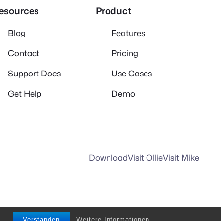
esources
Product
Blog
Features
Contact
Pricing
Support Docs
Use Cases
Get Help
Demo
Download
Visit Ollie
Visit Mike
Verstanden
Weitere Informationen