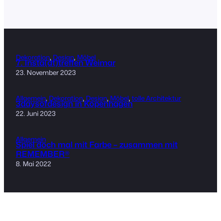
Dekoration
, 
Design
, 
Möbel
7. Insta(dt)treffen Weimar
23. November 2023
Allgemein
, 
Dekoration
, 
Design
, 
Möbel
, 
tolle Architektur
3daysofdesign in Kopenhagen
22. Juni 2023
Allgemein
Spiel doch mal mit Farbe – zusammen mit
REMEMBER®
8. Mai 2022