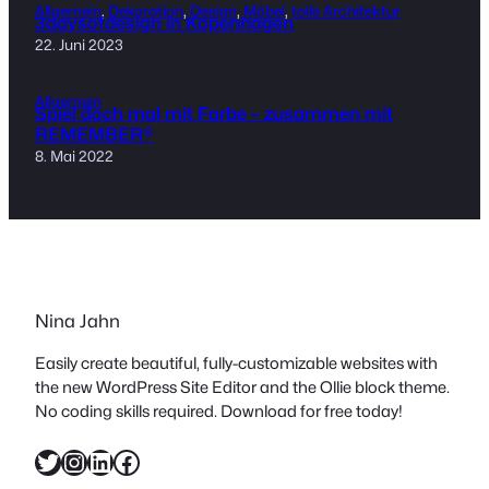
Allgemein
, 
Dekoration
, 
Design
, 
Möbel
, 
tolle Architektur
3daysofdesign in Kopenhagen
22. Juni 2023
Allgemein
Spiel doch mal mit Farbe – zusammen mit
REMEMBER®
8. Mai 2022
Nina Jahn
Easily create beautiful, fully-customizable websites with
the new WordPress Site Editor and the Ollie block theme.
No coding skills required. Download for free today!
Twitter
Instagram
LinkedIn
Facebook