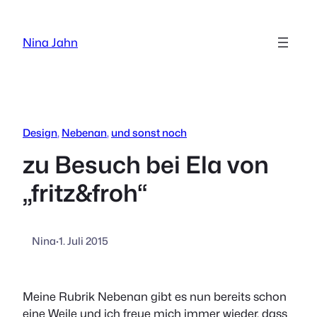
Zum
Inhalt
Nina Jahn
springen
Design
, 
Nebenan
, 
und sonst noch
zu Besuch bei Ela von
„fritz&froh“
Nina
·
1. Juli 2015
Meine Rubrik Nebenan gibt es nun bereits schon
eine Weile und ich freue mich immer wieder, dass