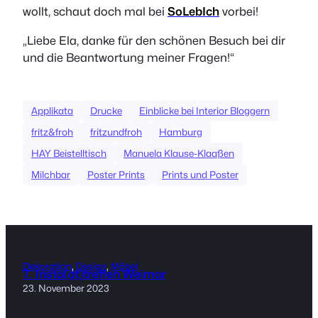
wollt, schaut doch mal bei
SoLebIch
vorbei!
„Liebe Ela, danke für den schönen Besuch bei dir
und die Beantwortung meiner Fragen!“
Applikata
Drucke
Einblicke bei Interior Bloggern
fritz&froh
fritzundfroh
Hamburg
HAY Beistelltisch
Manuela Klause-Klaaßen
Milchbar
Poster Prints
Prints und Poster
Dekoration
, 
Design
, 
Möbel
7. Insta(dt)treffen Weimar
23. November 2023