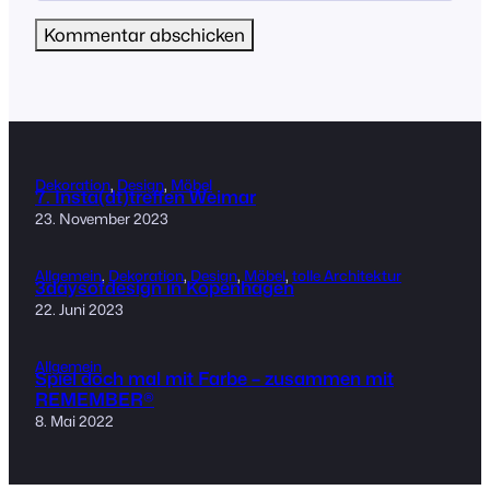
Dekoration
, 
Design
, 
Möbel
7. Insta(dt)treffen Weimar
23. November 2023
Allgemein
, 
Dekoration
, 
Design
, 
Möbel
, 
tolle Architektur
3daysofdesign in Kopenhagen
22. Juni 2023
Allgemein
Spiel doch mal mit Farbe – zusammen mit
REMEMBER®
8. Mai 2022