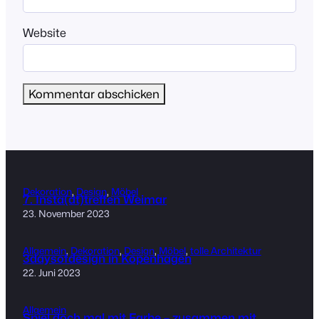
Website
Dekoration
, 
Design
, 
Möbel
7. Insta(dt)treffen Weimar
23. November 2023
Allgemein
, 
Dekoration
, 
Design
, 
Möbel
, 
tolle Architektur
3daysofdesign in Kopenhagen
22. Juni 2023
Allgemein
Spiel doch mal mit Farbe – zusammen mit