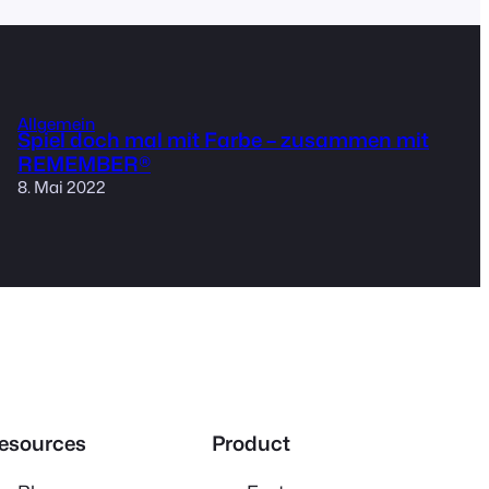
Allgemein
Spiel doch mal mit Farbe – zusammen mit
REMEMBER®
8. Mai 2022
esources
Product