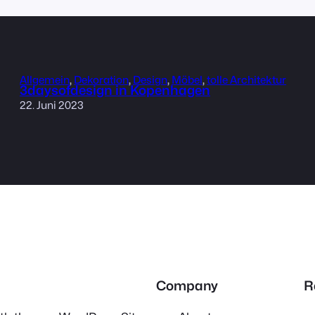
Allgemein
, 
Dekoration
, 
Design
, 
Möbel
, 
tolle Architektur
3daysofdesign in Kopenhagen
22. Juni 2023
Company
R