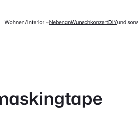
Wohnen/Interior
Nebenan
Wunschkonzert
DIY
und sons
_maskingtape