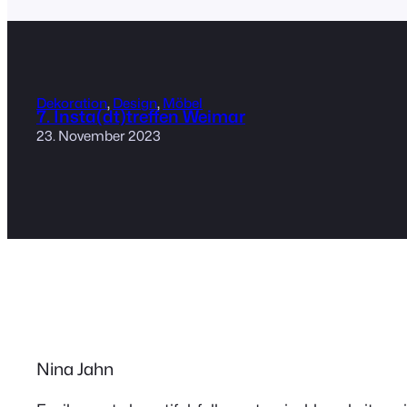
Dekoration
, 
Design
, 
Möbel
7. Insta(dt)treffen Weimar
23. November 2023
Nina Jahn