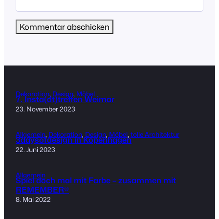
Dekoration
, 
Design
, 
Möbel
7. Insta(dt)treffen Weimar
23. November 2023
Allgemein
, 
Dekoration
, 
Design
, 
Möbel
, 
tolle Architektur
3daysofdesign in Kopenhagen
22. Juni 2023
Allgemein
Spiel doch mal mit Farbe – zusammen mit
REMEMBER®
8. Mai 2022