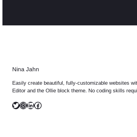
Nina Jahn
Easily create beautiful, fully-customizable websites w
Editor and the Ollie block theme. No coding skills requ
Twitter
Instagram
LinkedIn
Facebook