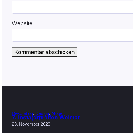
Website
Dekoration
, 
Design
, 
Möbel
7. Insta(dt)treffen Weimar
23. November 2023