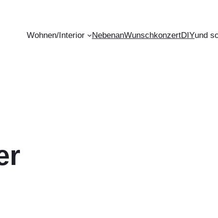
Wohnen/Interior
Nebenan
Wunschkonzert
DIY
und s
er