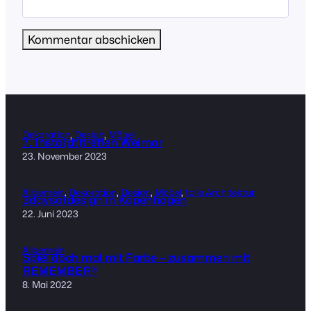
Dekoration
, 
Design
, 
Möbel
7. Insta(dt)treffen Weimar
23. November 2023
Allgemein
, 
Dekoration
, 
Design
, 
Möbel
, 
tolle Architektur
3daysofdesign in Kopenhagen
22. Juni 2023
Allgemein
Spiel doch mal mit Farbe – zusammen mit
REMEMBER®
8. Mai 2022