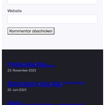
Website
Dekoration
, 
Design
, 
Möbel
7. Insta(dt)treffen Weimar
23. November 2023
Allgemein
, 
Dekoration
, 
Design
, 
Möbel
, 
tolle Architektur
3daysofdesign in Kopenhagen
22. Juni 2023
Allgemein
Spiel doch mal mit Farbe – zusammen mit