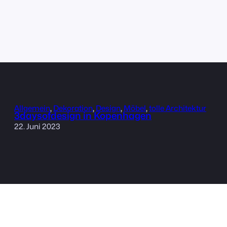
Allgemein
, 
Dekoration
, 
Design
, 
Möbel
, 
tolle Architektur
3daysofdesign in Kopenhagen
22. Juni 2023