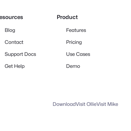
esources
Product
Blog
Features
Contact
Pricing
Support Docs
Use Cases
Get Help
Demo
Download
Visit Ollie
Visit Mike