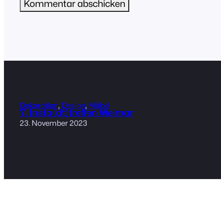
Dekoration
, 
Design
, 
Möbel
7. Insta(dt)treffen Weimar
23. November 2023