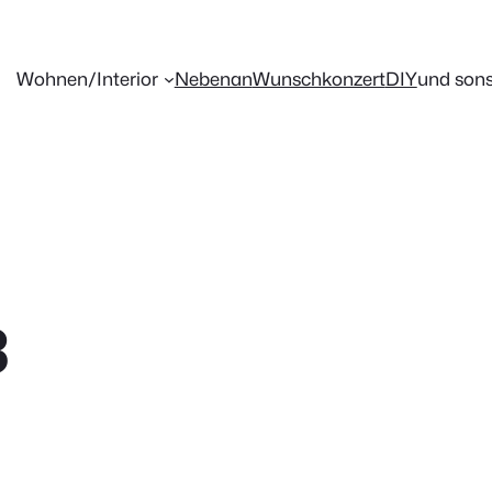
Wohnen/Interior
Nebenan
Wunschkonzert
DIY
und sons
3