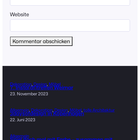
Website
Dekoration
, 
Design
, 
Möbel
7. Insta(dt)treffen Weimar
23. November 2023
Allgemein
, 
Dekoration
, 
Design
, 
Möbel
, 
tolle Architektur
3daysofdesign in Kopenhagen
22. Juni 2023
Allgemein
Spiel doch mal mit Farbe – zusammen mit