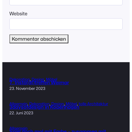
Website
Dekoration
, 
Design
, 
Möbel
7. Insta(dt)treffen Weimar
23. November 2023
Allgemein
, 
Dekoration
, 
Design
, 
Möbel
, 
tolle Architektur
3daysofdesign in Kopenhagen
22. Juni 2023
Allgemein
Spiel doch mal mit Farbe – zusammen mit