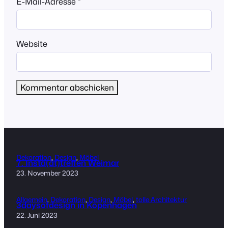
E-Mail-Adresse
*
Website
Dekoration
, 
Design
, 
Möbel
7. Insta(dt)treffen Weimar
23. November 2023
Allgemein
, 
Dekoration
, 
Design
, 
Möbel
, 
tolle Architektur
3daysofdesign in Kopenhagen
22. Juni 2023