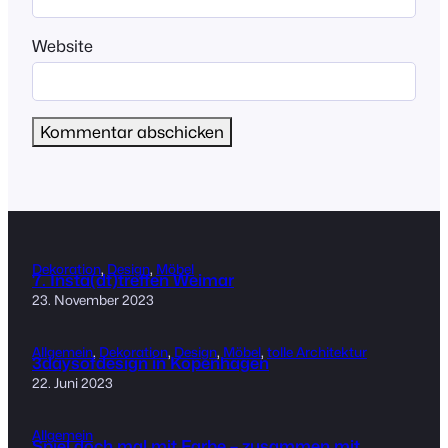
Website
Dekoration
, 
Design
, 
Möbel
7. Insta(dt)treffen Weimar
23. November 2023
Allgemein
, 
Dekoration
, 
Design
, 
Möbel
, 
tolle Architektur
3daysofdesign in Kopenhagen
22. Juni 2023
Allgemein
Spiel doch mal mit Farbe – zusammen mit