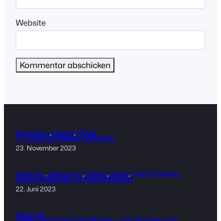
Website
Dekoration
, 
Design
, 
Möbel
7. Insta(dt)treffen Weimar
23. November 2023
Allgemein
, 
Dekoration
, 
Design
, 
Möbel
, 
tolle Architektur
3daysofdesign in Kopenhagen
22. Juni 2023
Allgemein
Spiel doch mal mit Farbe – zusammen mit