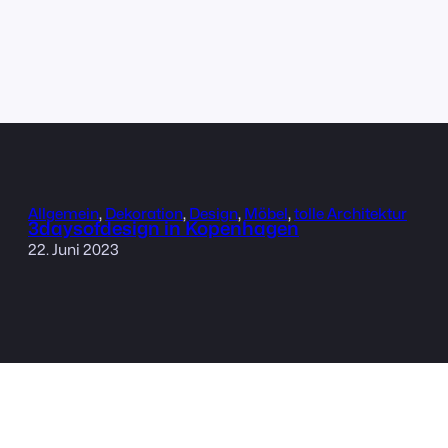
Allgemein
, 
Dekoration
, 
Design
, 
Möbel
, 
tolle Architektur
3daysofdesign in Kopenhagen
22. Juni 2023