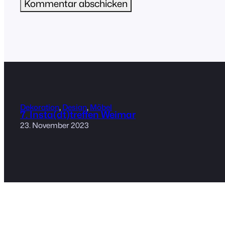
Dekoration
, 
Design
, 
Möbel
7. Insta(dt)treffen Weimar
23. November 2023