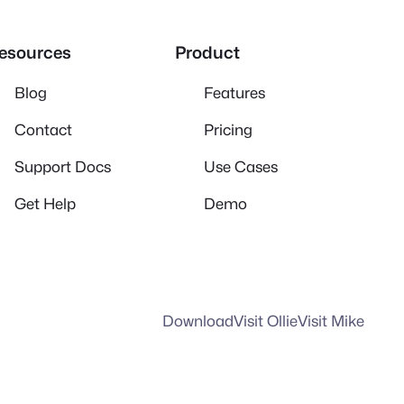
esources
Product
Blog
Features
Contact
Pricing
Support Docs
Use Cases
Get Help
Demo
Download
Visit Ollie
Visit Mike