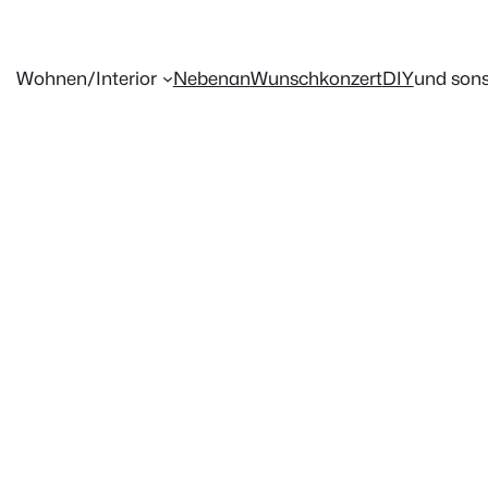
Wohnen/Interior
Nebenan
Wunschkonzert
DIY
und sons