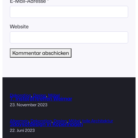
E-Mail-Adresse
*
Website
Dekoration
, 
Design
, 
Möbel
7. Insta(dt)treffen Weimar
23. November 2023
Allgemein
, 
Dekoration
, 
Design
, 
Möbel
, 
tolle Architektur
3daysofdesign in Kopenhagen
22. Juni 2023