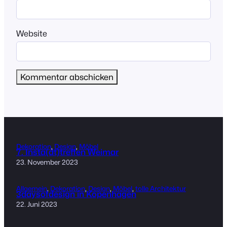
Website
Dekoration
, 
Design
, 
Möbel
7. Insta(dt)treffen Weimar
23. November 2023
Allgemein
, 
Dekoration
, 
Design
, 
Möbel
, 
tolle Architektur
3daysofdesign in Kopenhagen
22. Juni 2023