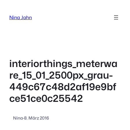
Zum
Inhalt
Nina Jahn
springen
interiorthings_meterwa
re_15_01_2500px_grau-
449c67c48d2af19e9bf
ce51ce0c25542
Nina
·
8. März 2016