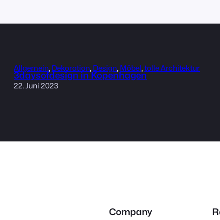
Allgemein
, 
Dekoration
, 
Design
, 
Möbel
, 
tolle Architektur
3daysofdesign in Kopenhagen
22. Juni 2023
Company
R