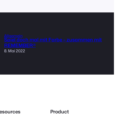
Allgemein
Spiel doch mal mit Farbe – zusammen mit
REMEMBER®
8. Mai 2022
esources
Product