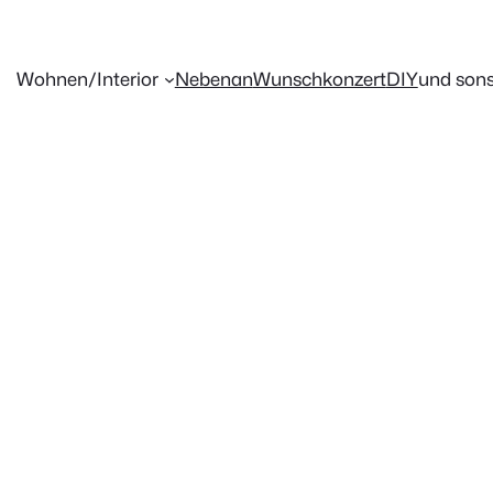
Wohnen/Interior
Nebenan
Wunschkonzert
DIY
und sons