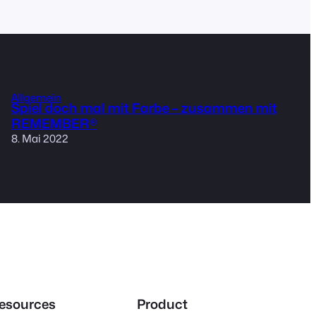
Allgemein
Spiel doch mal mit Farbe – zusammen mit
REMEMBER®
8. Mai 2022
esources
Product