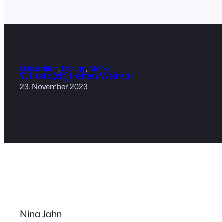
Dekoration
, 
Design
, 
Möbel
7. Insta(dt)treffen Weimar
23. November 2023
Nina Jahn