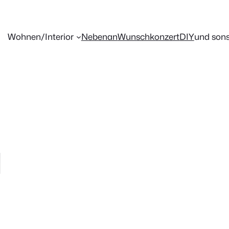
Wohnen/Interior
Nebenan
Wunschkonzert
DIY
und sons
d