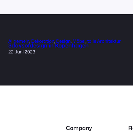
Allgemein
, 
Dekoration
, 
Design
, 
Möbel
, 
tolle Architektur
3daysofdesign in Kopenhagen
22. Juni 2023
Company
R