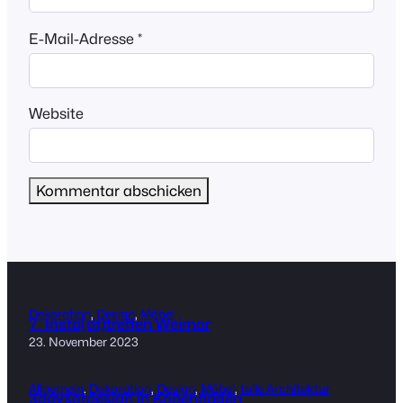
E-Mail-Adresse
*
Website
Dekoration
, 
Design
, 
Möbel
7. Insta(dt)treffen Weimar
23. November 2023
Allgemein
, 
Dekoration
, 
Design
, 
Möbel
, 
tolle Architektur
3daysofdesign in Kopenhagen